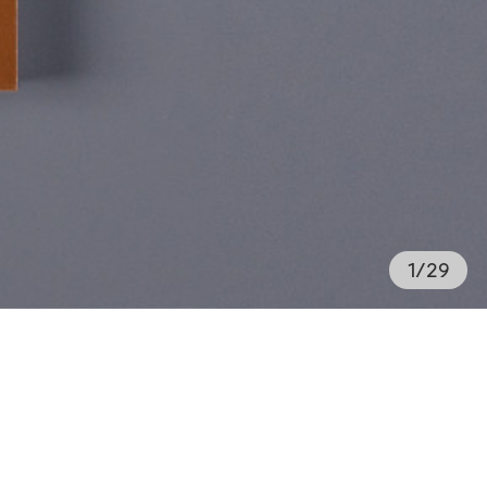
1
/
29