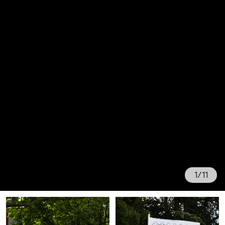
1
/
11