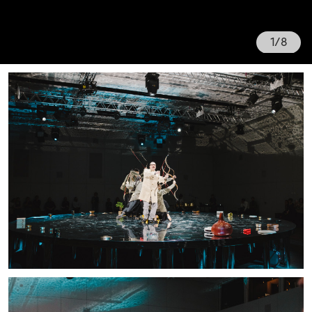
1
/
8