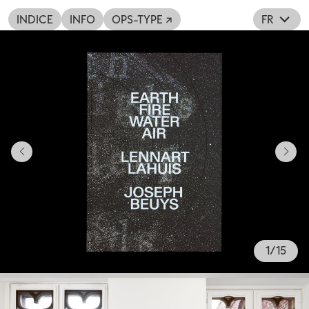
INDICE
INFO
OPS-TYPE ↗
FR
1
/
15