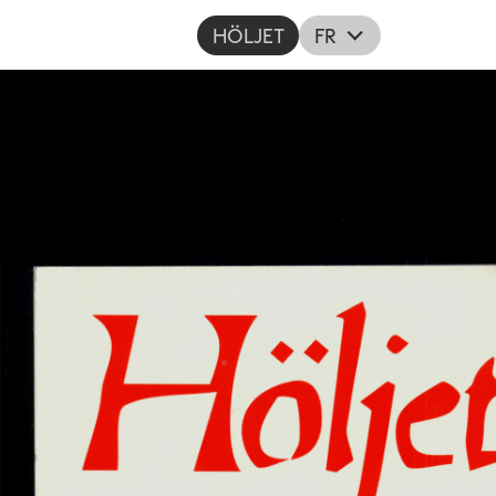
HÖLJET
FR