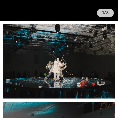
1
/
8