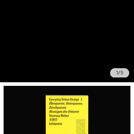
1
/
5