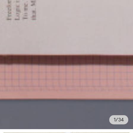
1
/
34